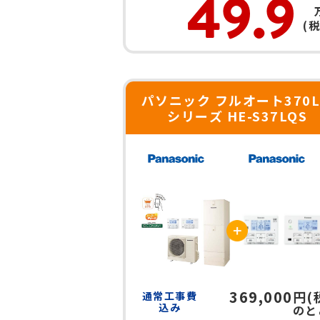
49.9
(
パソニック フルオート370L
シリーズ HE-S37LQS
369,000
円(
通常工事費
込み
のと