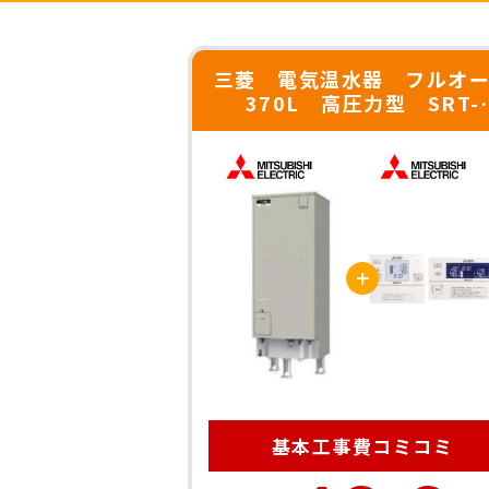
三菱 電気温水器 フルオ
370L 高圧力型 SRT-
J37WD5 ＊新古品特価
基本工事費
コミコミ