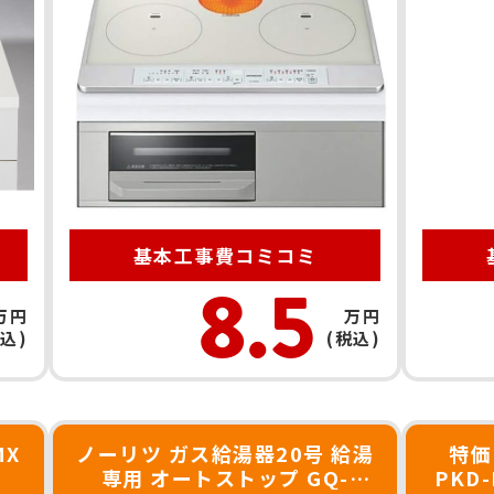
基本工事費
コミコミ
8.5
万円
万円
税込)
(税込)
MX
ノーリツ ガス給湯器20号 給湯
特価
専用 オートストップ GQ-
PKD