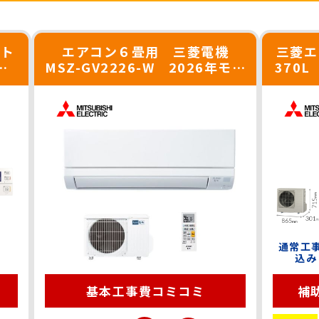
ート
エアコン６畳用 三菱電機
三菱エ
MSZ-GV2226-W 2026年モデ
370L
ル
通常工
込み
基本工事費
コミコミ
補助