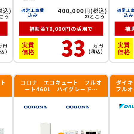
400,000
税込)
円(税込)
通常工事費
通常工
込み
込み
ころ
のところ
補助金70,000円の活用で
補助
33
実質
実質
万円
万円
価格
価格
税込)
(税込)
ート
コロナ エコキュート フルオ
ダイ
ート460L ハイグレード
フルオー
CHP-46AZ1 人感センサー付
き