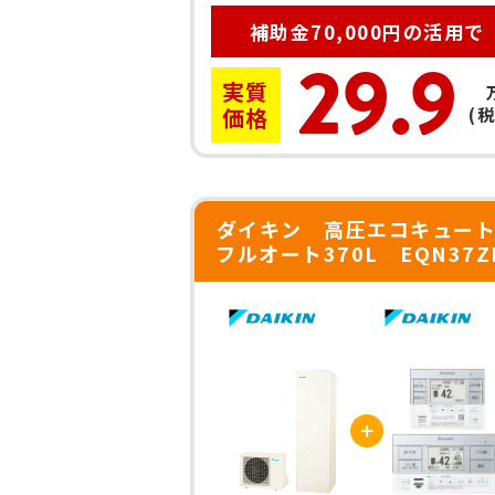
補助金70,000円の活用で
29.9
実質
価格
(
ダイキン 高圧エコキュー
フルオート370L EQN37Z