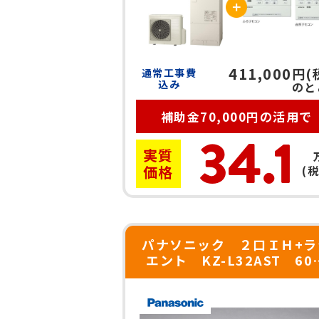
411,000
円(
通常工事費
込み
のと
補助金70,000円の活用で
34.1
実質
価格
(
パナソニック ２口ＩＨ+ラ
エント KZ-L32AST 60
ｍ シルバー