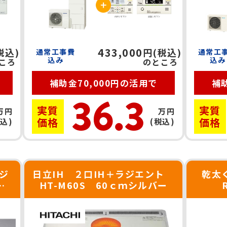
433,000
税込)
円(税込)
通常工事費
通常工
込み
込み
ころ
のところ
補助金70,000円の活用で
補助
36.3
実質
実質
万円
万円
価格
価格
税込)
(税込)
ジ
日立IH ２口IH＋ラジエント
乾太
ｃ
HT-M60S 60ｃｍシルバー