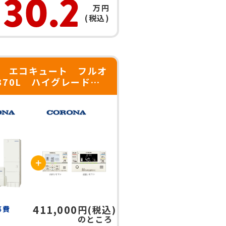
30.2
万円
(税込)
 エコキュート フルオ
370L ハイグレード
-37AZ1 人感センサー付
き
411,000
円(税込)
事費
のところ