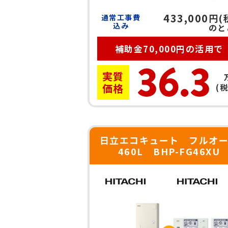
433,000
円(
通常工事費
込み
のと
補助金70,000円の活用で
36.3
実質
価格
(
日立エコキュート フルオ
460L BHP-FG46XU