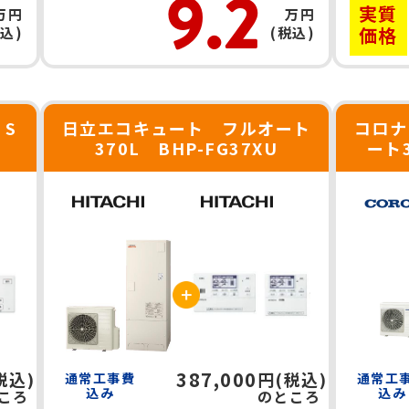
9.2
実質
万円
万円
価格
税込)
(税込)
 S
日立エコキュート フルオート
コロナ
370L BHP-FG37XU
ート
CHP
387,000
税込)
円(税込)
通常工事費
通常工
込み
込み
ころ
のところ