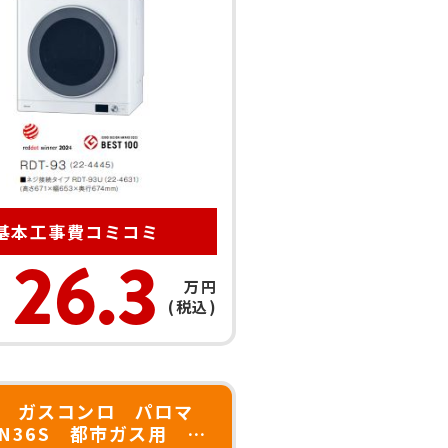
基本工事費
コミコミ
26.3
万円
(税込)
 ガスコンロ パロマ
-N36S 都市ガス用 ｗ