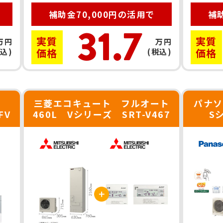
補助金70,000円の活用で
補助
31.7
実質
実質
万円
万円
価格
価格
税込)
(税込)
ト
三菱エコキュート フルオート
パナソ
FV
460L Vシリーズ SRT-V467
Sシ