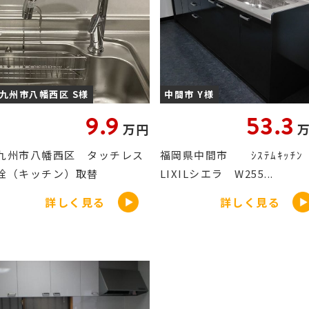
九州市八幡西区 S様
中間市 Y様
9.9
53.3
万円
九州市八幡西区 タッチレス
福岡県中間市 ｼｽﾃﾑｷｯﾁ
栓（キッチン）取替
LIXILシエラ W255...
詳しく見る
詳しく見る