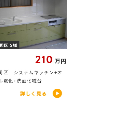
司区 S様
210
万円
司区 システムキッチン+オ
ル電化+洗面化粧台
詳しく見る