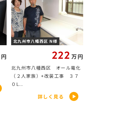
北九州市八幡西区 N様
222
万円
万円
ﾝ
北九州市八幡西区 オール電化
（２人家族）+改装工事 ３７
０L...
詳しく見る