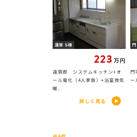
遠賀 S様
門
223
万円
遠賀郡 システムキッチン+オ
門
ール電化（4人家族）+浴室換気
ー
暖...
詳しく見る
全6件