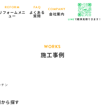
REFORM
FAQ
COMPANY
リフォームメニ
よくある
会社案内
ュー
質問
で概算見積できます！
LINE
WORKS
施工事例
ッチン
例から探す