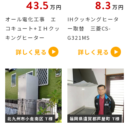
43.5
8.3
万円
万円
オール電化工事 エ
IHクッキングヒータ
コキュート+ＩＨクッ
ー取替 三菱CS-
キングヒーター
G321MS
詳しく見る
詳しく見る
北九州市小倉南区 T様
福岡県遠賀郡芦屋町 T様