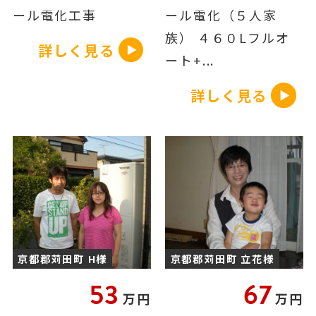
ール電化工事
ール電化（５人家
族） ４６０Lフルオ
詳しく見る
ート+...
詳しく見る
京都郡苅田町 H様
京都郡苅田町 立花様
53
67
万円
万円