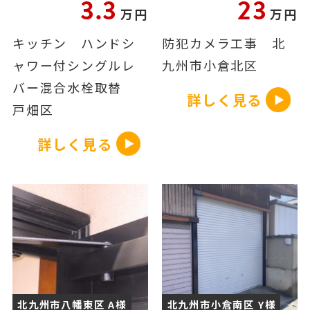
3.3
23
万円
万円
キッチン ハンドシ
防犯カメラ工事 北
ャワー付シングルレ
九州市小倉北区
バー混合水栓取替
詳しく見る
戸畑区
詳しく見る
北九州市八幡東区 A様
北九州市小倉南区 Y様