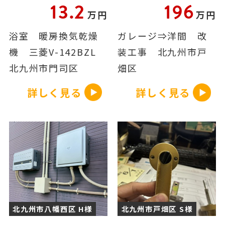
13.2
196
万円
万円
浴室 暖房換気乾燥
ガレージ⇒洋間 改
機 三菱V-142BZL
装工事 北九州市戸
北九州市門司区
畑区
詳しく見る
詳しく見る
北九州市八幡西区 H様
北九州市戸畑区 S様