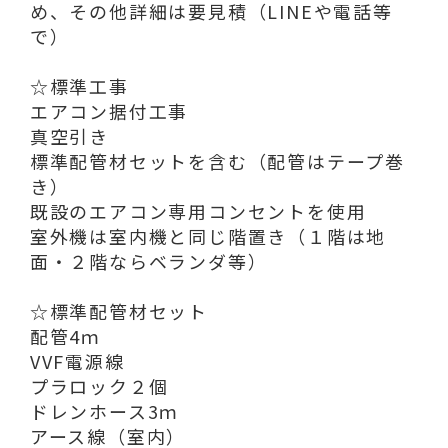
め、その他詳細は要見積（LINEや電話等
で）
☆標準工事
エアコン据付工事
真空引き
標準配管材セットを含む（配管はテープ巻
き）
既設のエアコン専用コンセントを使用
室外機は室内機と同じ階置き（１階は地
面・２階ならベランダ等）
☆標準配管材セット
配管4ｍ
VVF電源線
プラロック２個
ドレンホース3ｍ
アース線（室内）