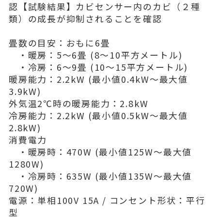
認【試験結果】カビセンサー内のカビ（２種
類）の成長が抑制されることを確認
畳数の目安：おもに6畳
・暖房：5～6畳 (8～10平方メートル)
・冷房：6～9畳 (10～15平方メートル)
暖房能力：2.2kW (最小値0.4kW～最大値
3.9kW)
外気温2℃時の暖房能力：2.8kW
冷房能力：2.2kW (最小値0.5kW～最大値
2.8kW)
消費電力
・暖房時：470W (最小値125W～最大値
1280W)
・冷房時：635W (最小値135W～最大値
720W)
電源：単相100V 15A / コンセント形状：平行
型