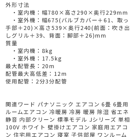
外形寸法
・室内機：幅780×高さ290×奥行229mm
・室外機：幅675(バルブカバー＋61、取っ
手部＋20)×高さ539×奥行240(前面：吹き出
しグリル＋39、背面：脚部＋26)mm
質量
・室内機：8kg
・室外機：17.5kg
最大配管長：20m
配管最大高低差：12m
使用配管：2分3分配管
関連ワード パナソニック エアコン 6畳 6畳用
ルームエアコン 冷暖房 冷房 暖房 除湿 省エネ
静音 内部クリーン 標準モデル Jシリーズ 単相
100V ホワイト 壁掛けエアコン 家庭用エアコ
ン 住宅用エアコン 寝室 子供部屋 ワンルーム