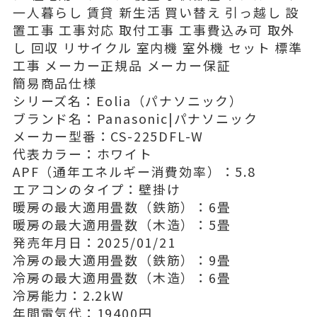
一人暮らし 賃貸 新生活 買い替え 引っ越し 設
置工事 工事対応 取付工事 工事費込み可 取外
し 回収 リサイクル 室内機 室外機 セット 標準
工事 メーカー正規品 メーカー保証
簡易商品仕様
シリーズ名：Eolia（パナソニック）
ブランド名：Panasonic|パナソニック
メーカー型番：CS-225DFL-W
代表カラー：ホワイト
APF（通年エネルギー消費効率）：5.8
エアコンのタイプ：壁掛け
暖房の最大適用畳数（鉄筋）：6畳
暖房の最大適用畳数（木造）：5畳
発売年月日：2025/01/21
冷房の最大適用畳数（鉄筋）：9畳
冷房の最大適用畳数（木造）：6畳
冷房能力：2.2kW
年間電気代：19400円