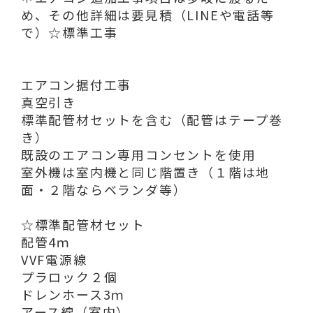
め、その他詳細は要見積（LINEや電話等
で）☆標準工事
エアコン据付工事
真空引き
標準配管材セットを含む（配管はテープ巻
き）
既設のエアコン専用コンセントを使用
室外機は室内機と同じ階置き（１階は地
面・２階ならベランダ等）
☆標準配管材セット
配管4ｍ
VVF電源線
プラロック２個
ドレンホース3ｍ
アース線（室内）