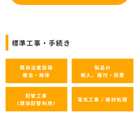
標準工事・手続き
既存浴室設備
製品の
撤去・解体
搬入、据付・設置
配管工事
電気工事 / 廃材処理
（既存配管利用）