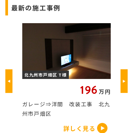
最新の施工事例
州市戸畑区 T様
北九州市戸畑区 T様
196
万円
ージ⇒洋間 改装工事 北九
エコカラット LIXI
戸畑区
戸畑区
詳しく見る
詳し