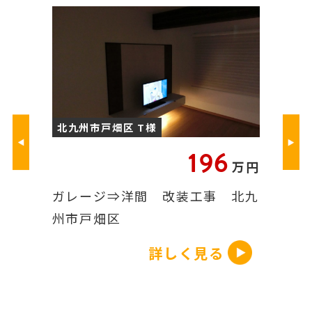
北九州市戸畑区 T様
北九州市
.2
196
万円
万円
菱V-
ガレージ⇒洋間 改装工事 北九
エコカラ
.
州市戸畑区
戸畑区
見る
詳しく見る