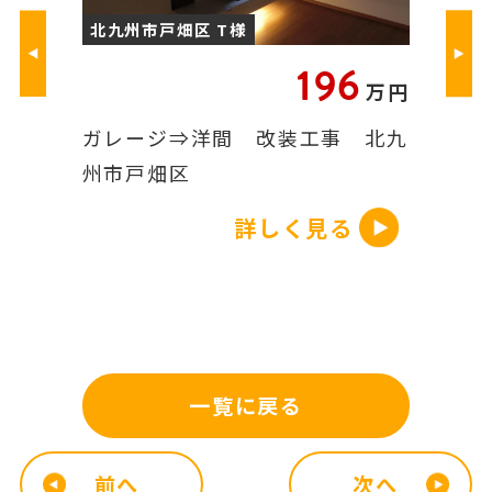
北九州市戸畑区 T様
北九州市
.2
196
万円
万円
菱V-
ガレージ⇒洋間 改装工事 北九
エコカラ
.
州市戸畑区
戸畑区
る
詳しく見る
一覧に戻る
前へ
次へ