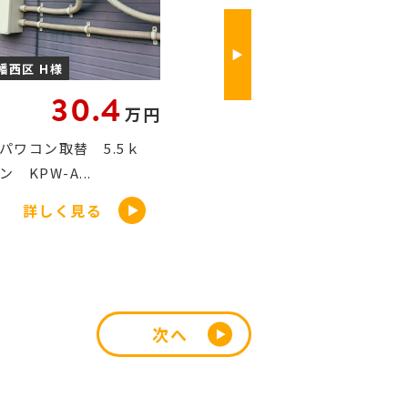
畑区 S様
北九州市戸畑区 F様
2.2
26.9
万円
万円
錠 レバーハンドル交
ガス衣類乾燥機 乾太くん設置
市戸畑区
RDT-93 北九州市戸畑...
詳しく見る
詳しく見る
次へ