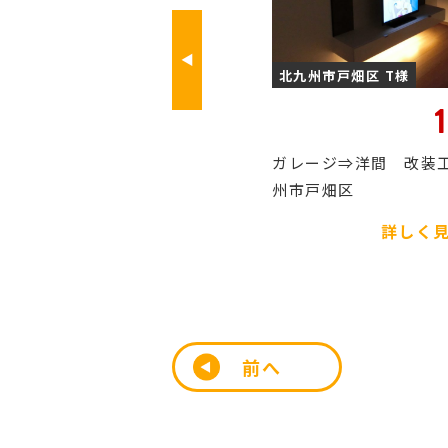
北九州市戸畑区 T様
北九州市戸畑区 T様
196
万円
ガレージ⇒洋間 改装工事 北九
エコカラット LIXIL
州市戸畑区
畑区
詳しく見る
詳しく
前へ