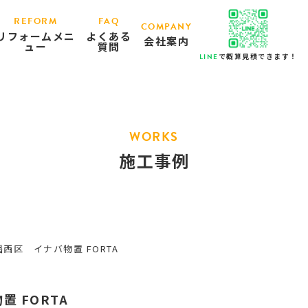
REFORM
FAQ
COMPANY
リフォームメニ
よくある
会社案内
ュー
質問
で概算見積できます！
LINE
WORKS
施工事例
西区 イナバ物置 FORTA
 FORTA