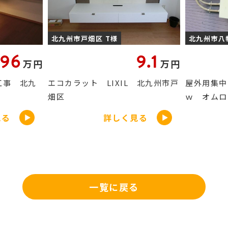
北九州市八幡西区 H様
北九州市戸
9.1
30.4
万円
万円
 北九州市戸
屋外用集中パワコン取替 5.5ｋ
トイレ表示
ｗ オムロン KPW-A...
換 北九州
見る
詳しく見る
一覧に戻る