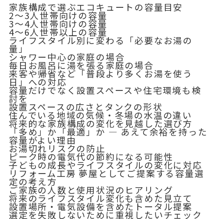
家族構成で選ぶエコキュートの容量目安
2〜3人世帯向けの容量
3〜4人世帯向けの容量
4〜6人世帯以上の容量
ライフスタイル別に変わる「必要なお湯の
量」
シャワー中心の家庭の場合
毎日お風呂に湯を張る家庭の場合
来客や帰省など「普段より多くお湯を使う
日」への対応
容量だけでなく設置スペースや住宅環境も検
討を
設置スペースの広さとタンクの形状
住んでいる地域の気候・冬場の水温の違い
将来的な家族構成の変化を見越した選び方
「多め」か「最適」か — あえて余裕を持った
容量がよい理由
お湯切れリスクの防止
ピーク時の電気代の節約になる可能性
子どもの成長やライフスタイルの変化に対応
リフォーム工房 夢屋としてご提案する容量選
定の考え方
ご家族の人数と使用状況のヒアリング
将来のライフスタイル変化も含めた見立て
設置場所・電気設備を含めたトータル提案
選定を失敗しないために重視したいチェック