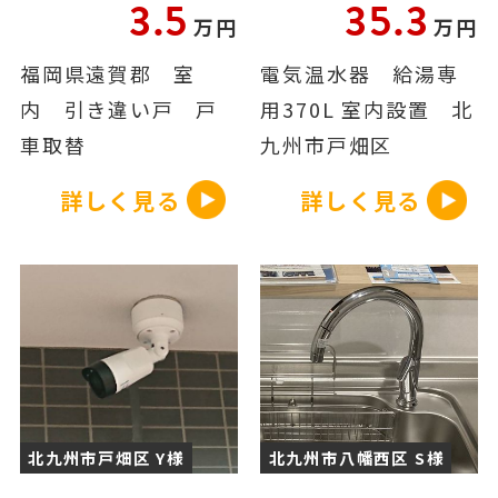
3.5
35.3
万円
万円
福岡県遠賀郡 室
電気温水器 給湯専
内 引き違い戸 戸
用370L 室内設置 北
車取替
九州市戸畑区
詳しく見る
詳しく見る
北九州市戸畑区 Y様
北九州市八幡西区 S様