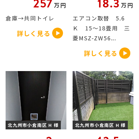
257
18.3
万円
万円
倉庫→共同トイレ
エアコン取替 5.6
Ｋ 15～18畳用 三
詳しく見る
菱MSZ-ZW56...
詳しく見る
北九州市小倉南区 H 様
北九州市小倉南区 H 様