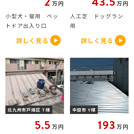
2
43.5
万円
万円
小型犬・猫用 ペッ
人工芝 ドッグラン
トドア出入り口
用
詳しく見る
詳しく見る
北九州市戸畑区 T様
中間市 Y様
5.5
193
万円
万円