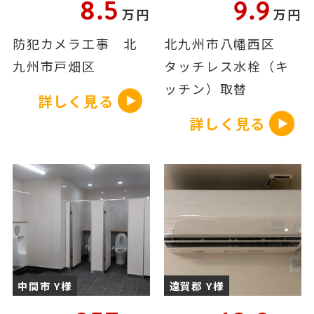
8.5
9.9
万円
万円
防犯カメラ工事 北
北九州市八幡西区
九州市戸畑区
タッチレス水栓（キ
ッチン）取替
詳しく見る
詳しく見る
中間市 Y様
遠賀郡 Y様